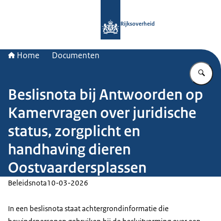
Naar de homepage van Rijksoverheid
Rijksoverheid
Home
Documenten
Vu
Beslisnota bij Antwoorden op
Kamervragen over juridische
status, zorgplicht en
handhaving dieren
Oostvaardersplassen
Beleidsnota
10-03-2026
In een beslisnota staat achtergrondinformatie die