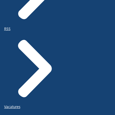
RSS
Vacatures