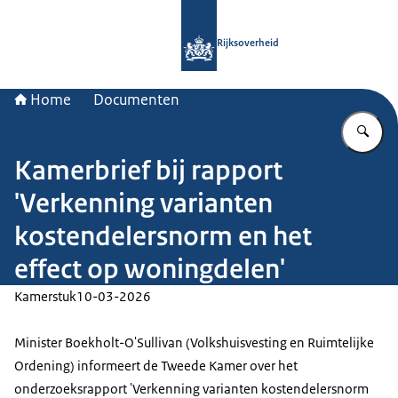
Naar de homepage van Rijksoverheid
Rijksoverheid
Home
Documenten
Vu
Kamerbrief bij rapport
'Verkenning varianten
kostendelersnorm en het
effect op woningdelen'
Kamerstuk
10-03-2026
Minister Boekholt-O'Sullivan (Volkshuisvesting en Ruimtelijke
Ordening) informeert de Tweede Kamer over het
onderzoeksrapport 'Verkenning varianten kostendelersnorm