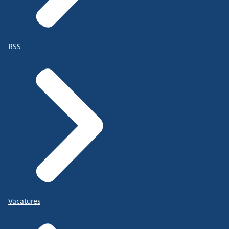
RSS
Vacatures