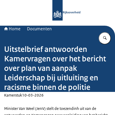
Naar de homepage van Rijksoverheid
Rijksoverheid
Home
Documenten
Vu
Uitstelbrief antwoorden
Kamervragen over het bericht
over plan van aanpak
Leiderschap bij uitluiting en
racisme binnen de politie
Kamerstuk
10-03-2026
Minister Van Weel (JenV) stelt de toezendinh uit van de