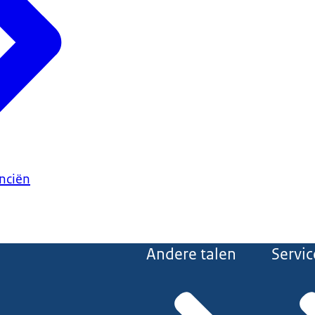
anciën
Andere talen
Servic