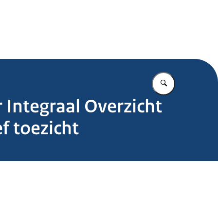
.nl
Vul in wat u z
Integraal Overzicht
f toezicht