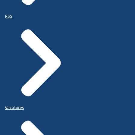
RSS
Vacatures