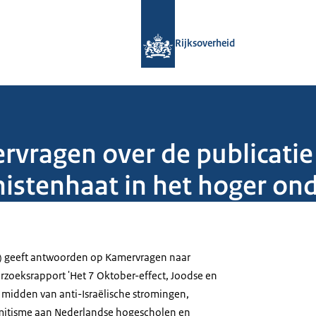
Naar de homepage van Rijksoverheid
Rijksoverheid
ragen over de publicatie 
nistenhaat in het hoger on
W) geeft antwoorden op Kamervragen naar
rzoeksrapport 'Het 7 Oktober-effect, Joodse en
e midden van anti-Israëlische stromingen,
emitisme aan Nederlandse hogescholen en