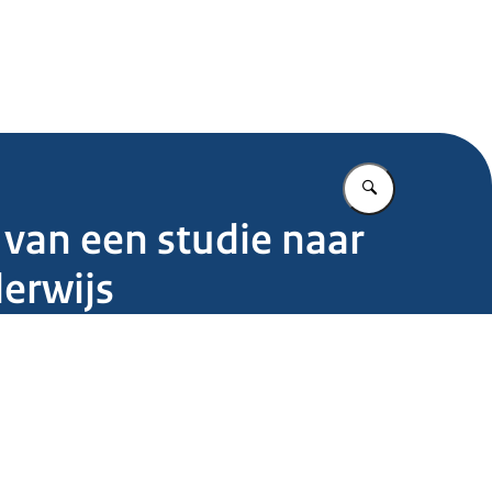
.nl
Vul in wat u z
van een studie naar
derwijs