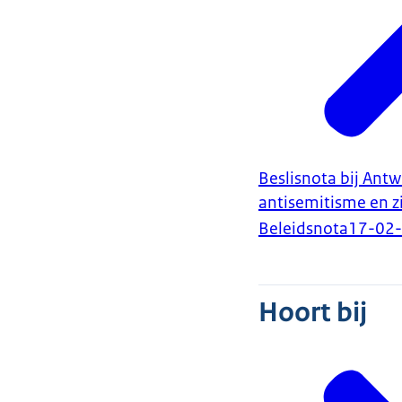
Beslisnota bij Ant
antisemitisme en z
Beleidsnota
17-02
Hoort bij