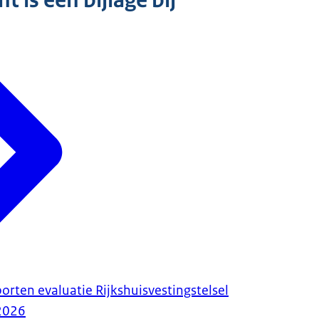
 is een bijlage bij
orten evaluatie Rijkshuisvestingstelsel
2026