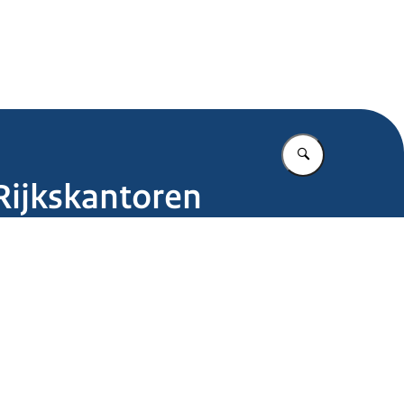
.nl
Vul in wat u z
-Rijkskantoren