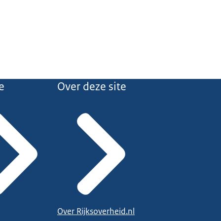
e
Over deze site
Over Rijksoverheid.nl