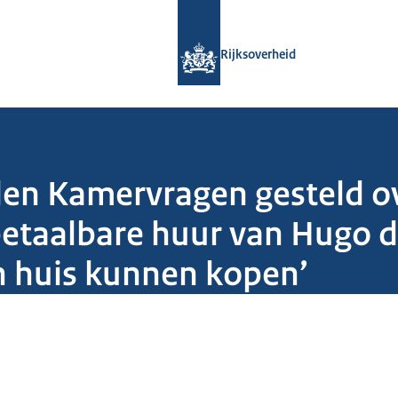
Naar de homepage van Rijksoverheid
Rijksoverheid
den Kamervragen gesteld ov
betaalbare huur van Hugo d
n huis kunnen kopen’