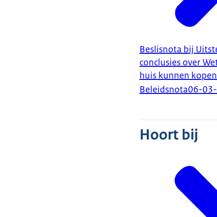
Beslisnota bij Uit
conclusies over We
huis kunnen kopen
Beleidsnota
06-03
Hoort bij