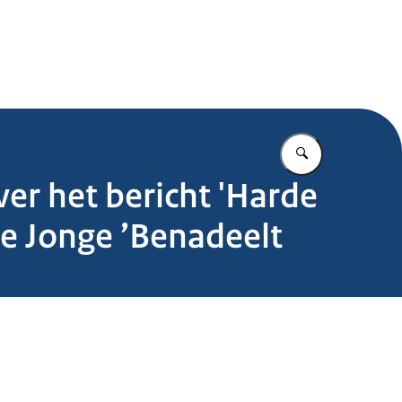
.nl
Vul in wat u z
er het bericht 'Harde
e Jonge ’Benadeelt