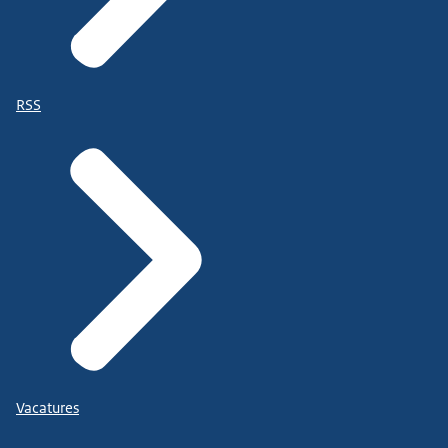
RSS
Vacatures