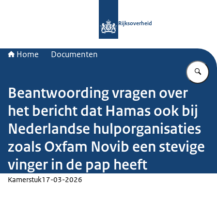
Naar de homepage van Rijksoverheid
Rijksoverheid
Home
Documenten
Vu
Beantwoording vragen over
het bericht dat Hamas ook bij
Nederlandse hulporganisaties
zoals Oxfam Novib een stevige
vinger in de pap heeft
Kamerstuk
17-03-2026