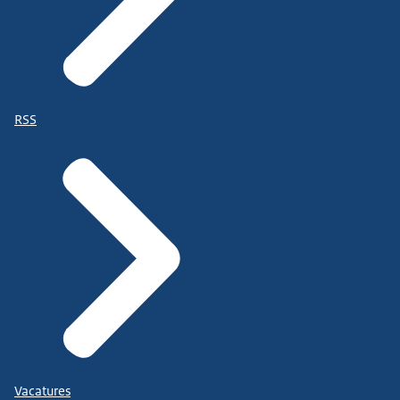
RSS
Vacatures