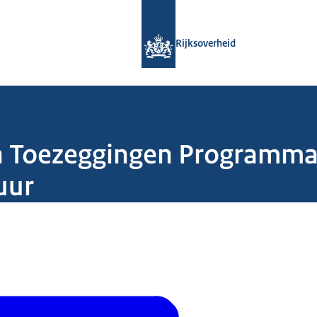
Naar de homepage van Rijksoverheid
Rijksoverheid
 en Toezeggingen Programm
uur