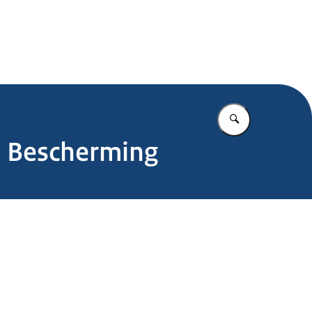
.nl
Vul in wat u z
a Bescherming