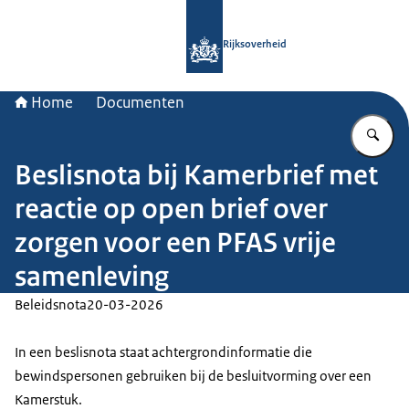
Naar de homepage van Rijksoverheid
Rijksoverheid
Home
Documenten
Vu
Beslisnota bij Kamerbrief met
reactie op open brief over
zorgen voor een PFAS vrije
samenleving
Beleidsnota
20-03-2026
In een beslisnota staat achtergrondinformatie die
bewindspersonen gebruiken bij de besluitvorming over een
Kamerstuk.