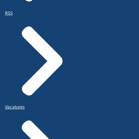
RSS
Vacatures