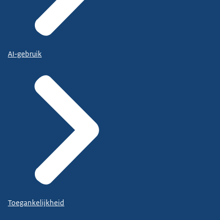
AI-gebruik
Toegankelijkheid