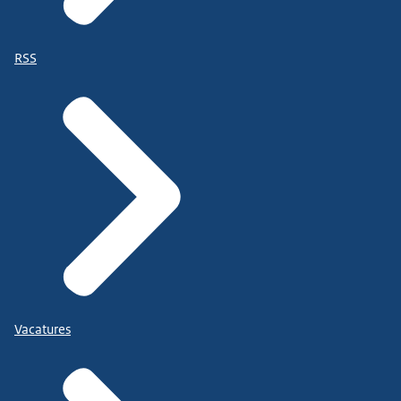
RSS
Vacatures