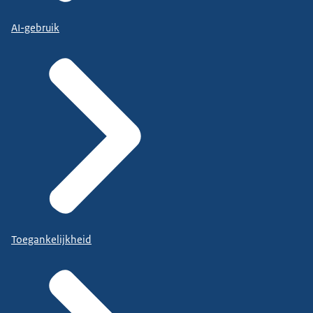
AI-gebruik
Toegankelijkheid