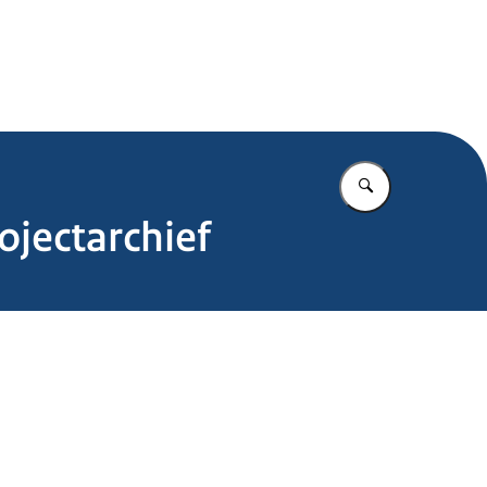
.nl
Vul in wat u z
ojectarchief