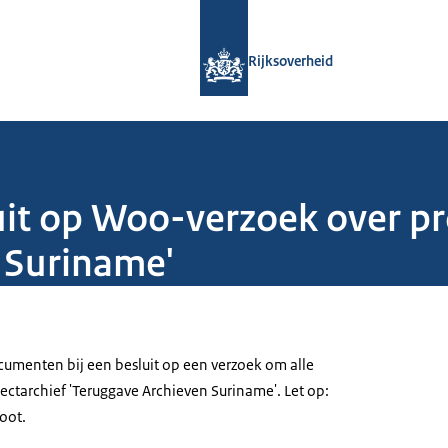
Naar de homepage van Rijksoverheid
Rijksoverheid
it op Woo-verzoek over pr
 Suriname'
menten bij een besluit op een verzoek om alle
ectarchief 'Teruggave Archieven Suriname'. Let op:
oot.