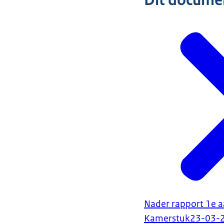
Dit document
Nader rapport 1e a
Kamerstuk
23-03-