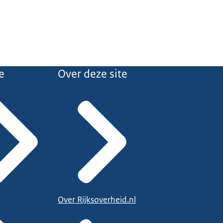
e
Over deze site
Over Rijksoverheid.nl