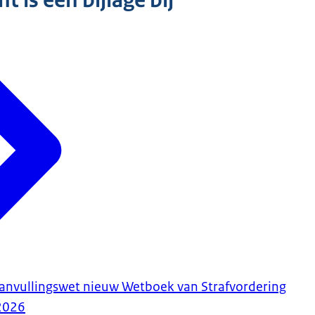
 is een bijlage bij
anvullingswet nieuw Wetboek van Strafvordering
2026