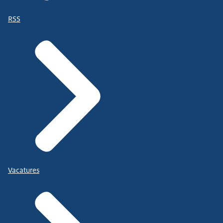
RSS
Vacatures