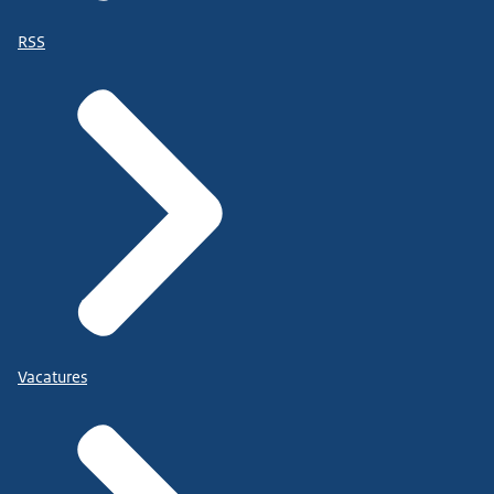
RSS
Vacatures