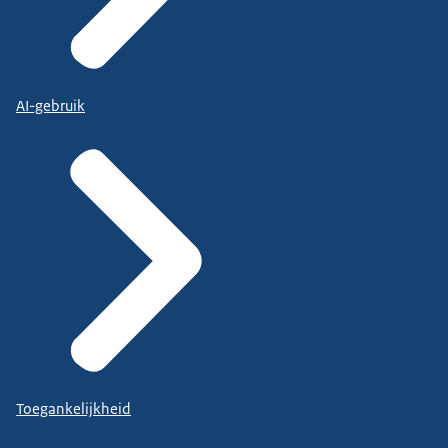
AI-gebruik
Toegankelijkheid