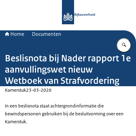
Naar de homepage van Rijksoverheid
Rijksoverheid
Home
Documenten
Vu
Beslisnota bij Nader rapport 1e
aanvullingswet nieuw
Wetboek van Strafvordering
Kamerstuk
23-03-2026
In een beslisnota staat achtergrondinformatie die
bewindspersonen gebruiken bij de besluitvorming over een
Kamerstuk.