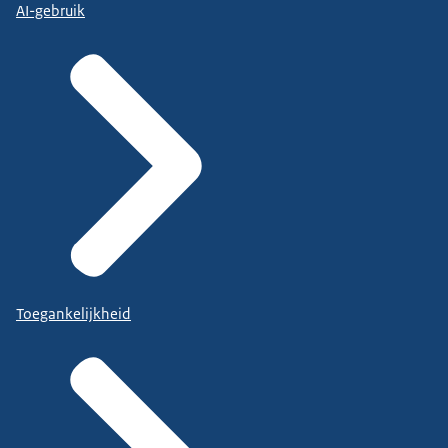
AI-gebruik
Toegankelijkheid