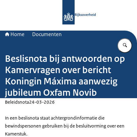
Naar de homepage van Rijksoverheid
Rijksoverheid
Home
Documenten
Vu
Beslisnota bij antwoorden op
Kamervragen over bericht
Koningin Máxima aanwezig
jubileum Oxfam Novib
Beleidsnota
24-03-2026
In een beslisnota staat achtergrondinformatie die
bewindspersonen gebruiken bij de besluitvorming over een
Kamerstuk.