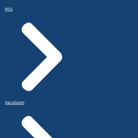
RSS
Vacatures