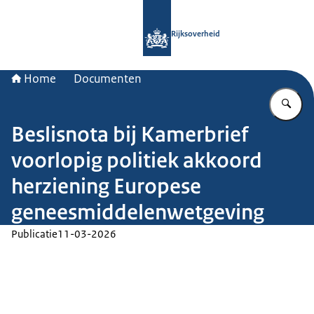
Naar de homepage van Rijksoverheid
Rijksoverheid
Home
Documenten
Vu
Beslisnota bij Kamerbrief
voorlopig politiek akkoord
herziening Europese
geneesmiddelenwetgeving
Publicatie
11-03-2026