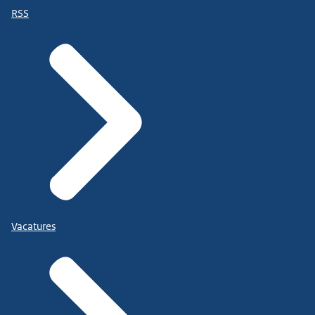
RSS
Vacatures