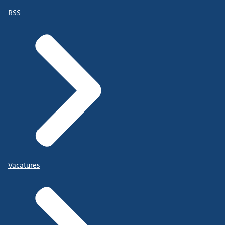
RSS
Vacatures