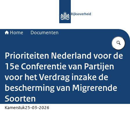
Naar de homepage van Rijksoverheid
Rijksoverheid
Home
Documenten
Vu
Prioriteiten Nederland voor de
15e Conferentie van Partijen
voor het Verdrag inzake de
bescherming van Migrerende
Soorten
Kamerstuk
25-03-2026