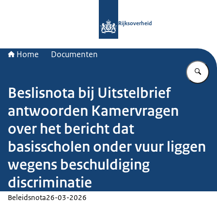
Naar de homepage van Rijksoverheid
Rijksoverheid
Home
Documenten
Vu
Beslisnota bij Uitstelbrief
antwoorden Kamervragen
over het bericht dat
basisscholen onder vuur liggen
wegens beschuldiging
discriminatie
Beleidsnota
26-03-2026