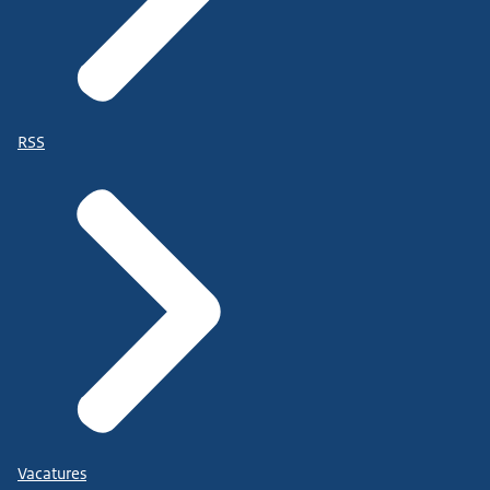
RSS
Vacatures