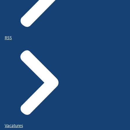
RSS
Vacatures