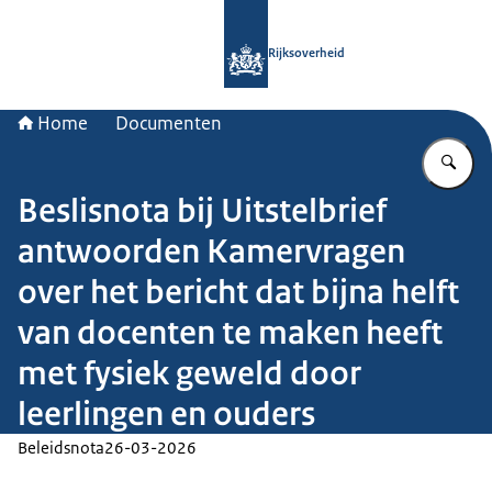
Naar de homepage van Rijksoverheid
Rijksoverheid
Home
Documenten
Vu
Beslisnota bij Uitstelbrief
antwoorden Kamervragen
over het bericht dat bijna helft
van docenten te maken heeft
met fysiek geweld door
leerlingen en ouders
Beleidsnota
26-03-2026