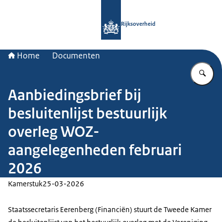
Naar de homepage van Rijksoverheid
Rijksoverheid
Home
Documenten
Vu
Aanbiedingsbrief bij
besluitenlijst bestuurlijk
overleg WOZ-
aangelegenheden februari
2026
Kamerstuk
25-03-2026
Staatssecretaris Eerenberg (Financiën) stuurt de Tweede Kamer