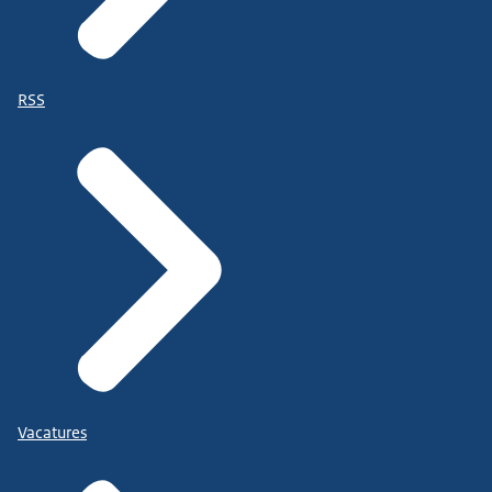
RSS
Vacatures