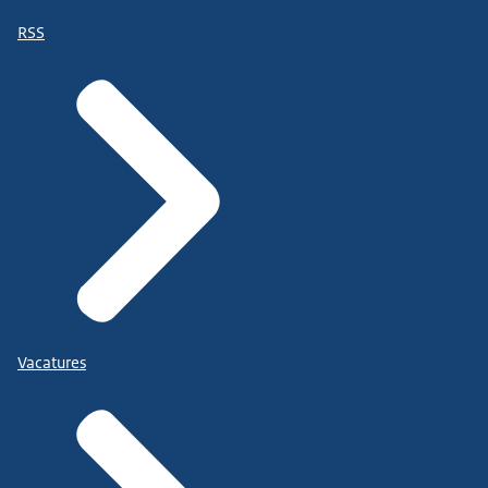
RSS
Vacatures