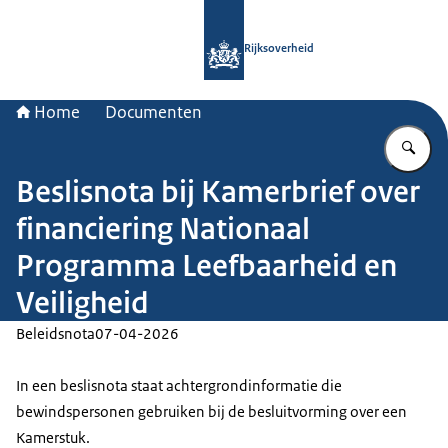
Naar de homepage van Rijksoverheid
Rijksoverheid
Home
Documenten
Vu
Beslisnota bij Kamerbrief over
financiering Nationaal
Programma Leefbaarheid en
Veiligheid
Beleidsnota
07-04-2026
In een beslisnota staat achtergrondinformatie die
bewindspersonen gebruiken bij de besluitvorming over een
Kamerstuk.