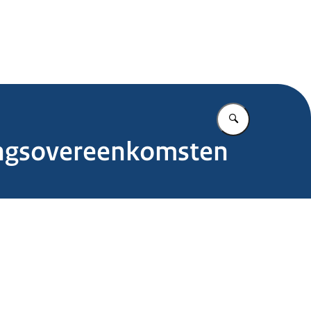
.nl
Vul in wat u z
ngsovereenkomsten