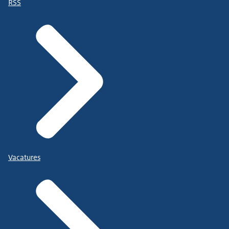
RSS
Vacatures