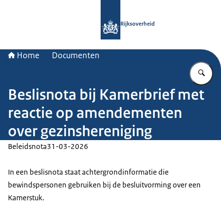
Naar de homepage van Rijksoverheid
Rijksoverheid
Home
Documenten
Vu
Beslisnota bij Kamerbrief met
reactie op amendementen
over gezinshereniging
Beleidsnota
31-03-2026
In een beslisnota staat achtergrondinformatie die
bewindspersonen gebruiken bij de besluitvorming over een
Kamerstuk.