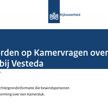
Naar de homepage van Rijksoverheid
Rijksoverheid
orden op Kamervragen over
bij Vesteda
6
 achtergrondinformatie die bewindspersonen
tvorming over een Kamerstuk.