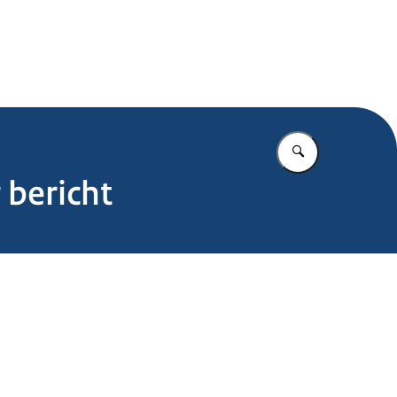
.nl
Vul in wat u z
 bericht