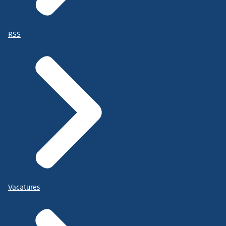
RSS
Vacatures