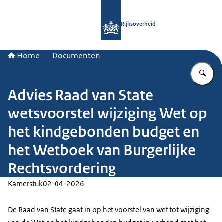
Naar de homepage van Rijksoverheid
Rijksoverheid
Home
Documenten
Vu
Advies Raad van State
wetsvoorstel wijziging Wet op
het kindgebonden budget en
het Wetboek van Burgerlijke
Rechtsvordering
Kamerstuk
02-04-2026
De Raad van State gaat in op het voorstel van wet tot wijziging