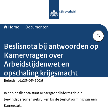
Naar de homepage van Rijksoverheid
Rijksoverheid
Home
Documenten
Vu
Beslisnota bij antwoorden op
Kamervragen over
Arbeidstijdenwet en
opschaling krijgsmacht
Beleidsnota
23-03-2026
In een beslisnota staat achtergrondinformatie die
bewindspersonen gebruiken bij de besluitvorming van een
Kamerstuk.