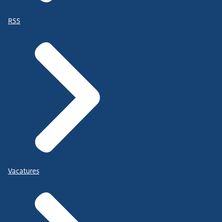
RSS
Vacatures