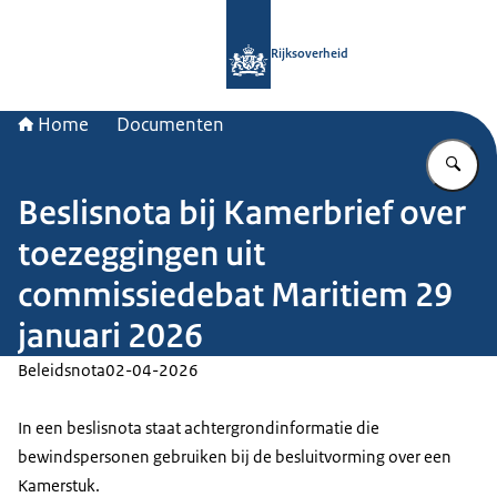
Naar de homepage van Rijksoverheid
Rijksoverheid
Home
Documenten
Vu
Beslisnota bij Kamerbrief over
toezeggingen uit
commissiedebat Maritiem 29
januari 2026
Beleidsnota
02-04-2026
In een beslisnota staat achtergrondinformatie die
bewindspersonen gebruiken bij de besluitvorming over een
Kamerstuk.