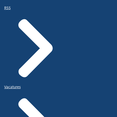
RSS
Vacatures