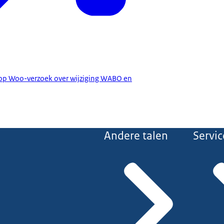
 op Woo-verzoek over wijziging WABO en
Andere talen
Servic