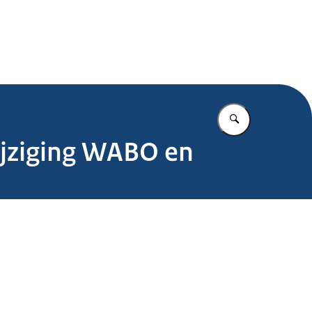
.nl
Vul in wat u z
ijziging WABO en