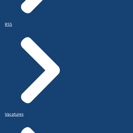
RSS
Vacatures