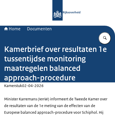
Naar de homepage van Rijksoverheid
Rijksoverheid
Home
Documenten
Vu
Kamerbrief over resultaten 1e
tussentijdse monitoring
maatregelen balanced
approach-procedure
Kamerstuk
02-04-2026
Minister Karremans (IenW) informeert de Tweede Kamer over
de resultaten van de 1e meting van de effecten van de
Europese balanced approach-procedure voor Schiphol. Hij