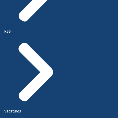
RSS
Vacatures