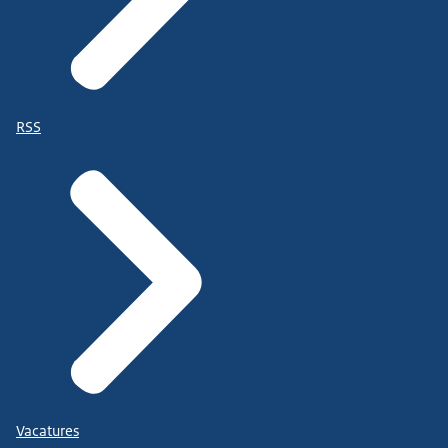
RSS
Vacatures