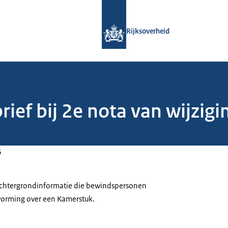
Naar de homepage van Rijksoverheid
Rijksoverheid
ief bij 2e nota van wijzigin
6
 achtergrondinformatie die bewindspersonen
tvorming over een Kamerstuk.