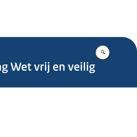
.nl
Vul in wat u z
g Wet vrij en veilig