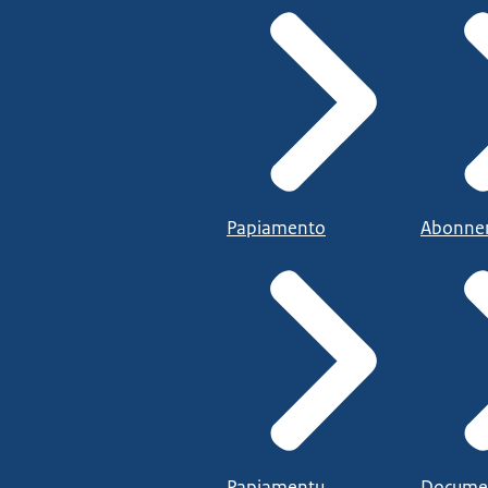
Papiamento
Abonne
Papiamentu
Docume