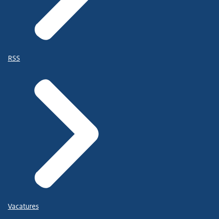
RSS
Vacatures