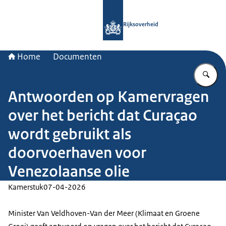
Naar de homepage van Rijksoverheid
Rijksoverheid
Home
Documenten
Vu
Antwoorden op Kamervragen
over het bericht dat Curaçao
wordt gebruikt als
doorvoerhaven voor
Venezolaanse olie
Kamerstuk
07-04-2026
Minister Van Veldhoven-Van der Meer (Klimaat en Groene