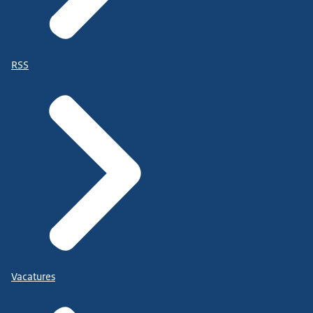
RSS
Vacatures