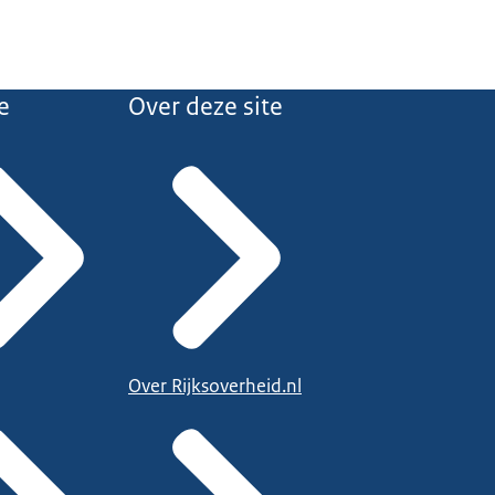
e
Over deze site
Over Rijksoverheid.nl