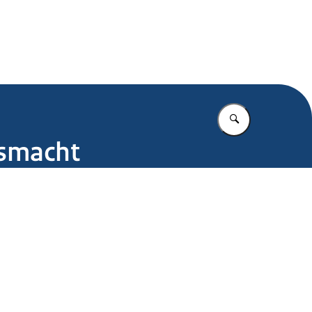
.nl
Vul in wat u z
gsmacht