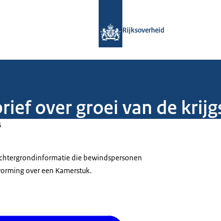
Naar de homepage van Rijksoverheid
Rijksoverheid
rief over groei van de krij
6
 achtergrondinformatie die bewindspersonen
tvorming over een Kamerstuk.