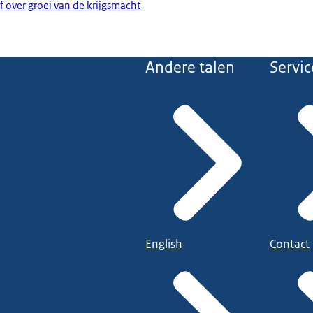
f over groei van de krijgsmacht
Andere talen
Servic
English
Contact