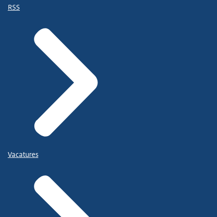
RSS
Vacatures