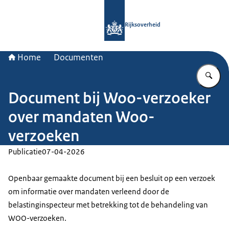
Naar de homepage van Rijksoverheid
Rijksoverheid
Home
Documenten
Vu
Document bij Woo-verzoeker
over mandaten Woo-
verzoeken
Publicatie
07-04-2026
Openbaar gemaakte document bij een besluit op een verzoek
om informatie over mandaten verleend door de
belastinginspecteur met betrekking tot de behandeling van
WOO-verzoeken.