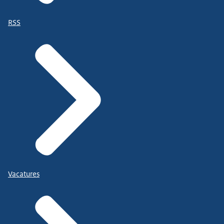
RSS
Vacatures