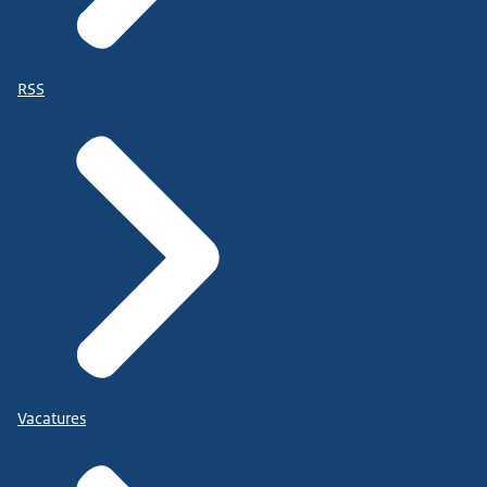
RSS
Vacatures