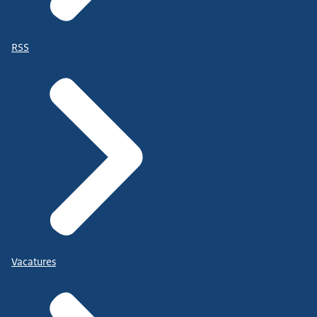
RSS
Vacatures