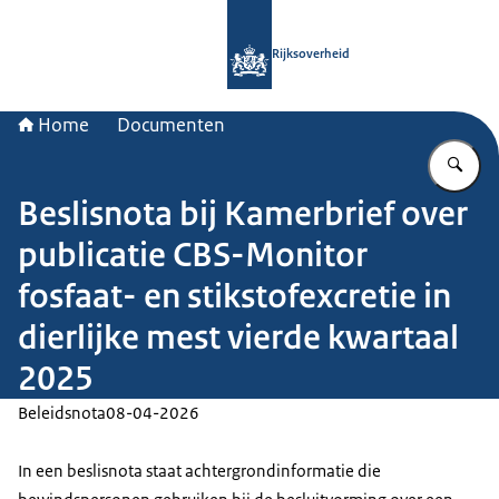
Naar de homepage van Rijksoverheid
Rijksoverheid
Home
Documenten
Vu
Beslisnota bij Kamerbrief over
publicatie CBS-Monitor
fosfaat- en stikstofexcretie in
dierlijke mest vierde kwartaal
2025
Beleidsnota
08-04-2026
In een beslisnota staat achtergrondinformatie die