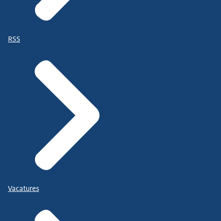
RSS
Vacatures