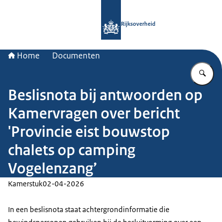
Naar de homepage van Rijksoverheid
Rijksoverheid
Home
Documenten
Vu
Beslisnota bij antwoorden op
Kamervragen over bericht
'Provincie eist bouwstop
chalets op camping
Vogelenzang’
Kamerstuk
02-04-2026
In een beslisnota staat achtergrondinformatie die