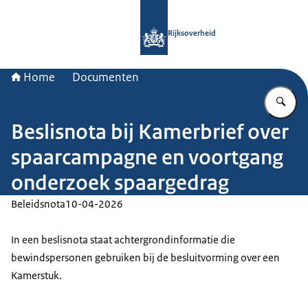
Naar de homepage van Rijksoverheid
Rijksoverheid
Home
Documenten
Vu
Beslisnota bij Kamerbrief over
spaarcampagne en voortgang
onderzoek spaargedrag
Beleidsnota
10-04-2026
In een beslisnota staat achtergrondinformatie die
bewindspersonen gebruiken bij de besluitvorming over een
Kamerstuk.