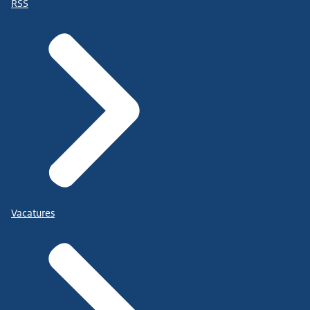
RSS
Vacatures