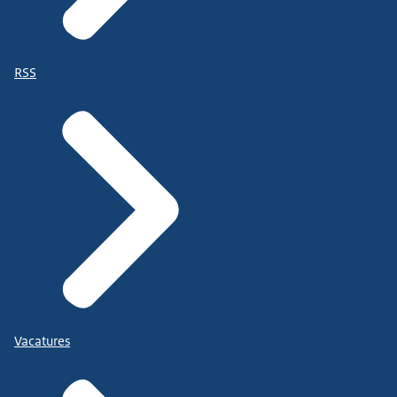
RSS
Vacatures