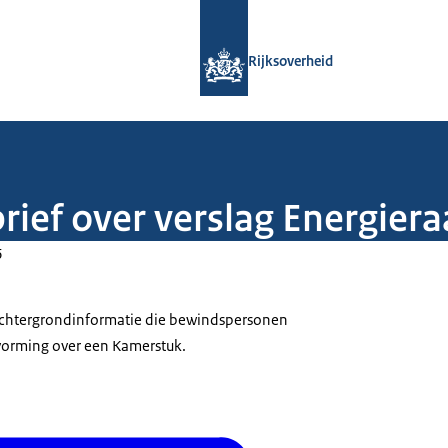
Naar de homepage van Rijksoverheid
Rijksoverheid
brief over verslag Energie
6
 achtergrondinformatie die bewindspersonen
tvorming over een Kamerstuk.