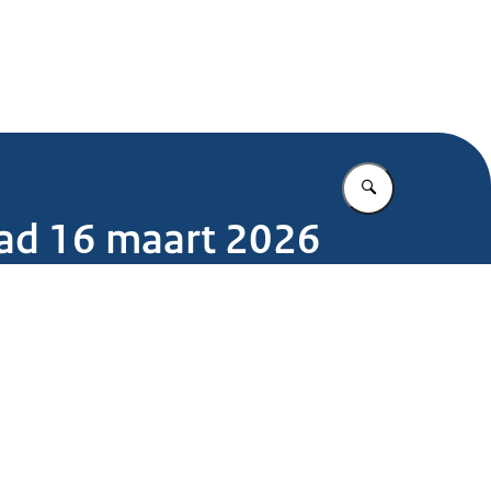
.nl
Vul in wat u z
raad 16 maart 2026